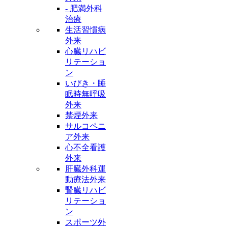
- 肥満外科
治療
生活習慣病
外来
心臓リハビ
リテーショ
ン
いびき・睡
眠時無呼吸
外来
禁煙外来
サルコペニ
ア外来
心不全看護
外来
肝臓外科運
動療法外来
腎臓リハビ
リテーショ
ン
スポーツ外