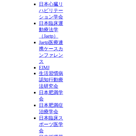
日本心臓リ
ハビリテー
ション学会
日本臨床運
動療法学
（Jaetp）
Jaetp医療連
携ケースカ
ンファレン
ス
EIMJ
生活習慣病
認知行動療
法研究会
日本肥満学
会
日本肥満症
治療学会
日本臨床ス
ポーツ医学
会