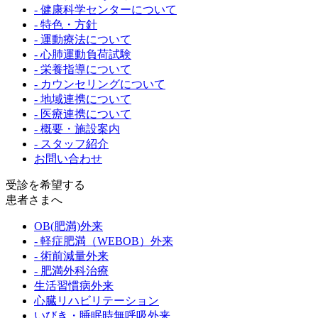
- 健康科学センターについて
- 特色・方針
- 運動療法について
- 心肺運動負荷試験
- 栄養指導について
- カウンセリングについて
- 地域連携について
- 医療連携について
- 概要・施設案内
- スタッフ紹介
お問い合わせ
受診を希望する
患者さまへ
OB(肥満)外来
- 軽症肥満（WEBOB）外来
- 術前減量外来
- 肥満外科治療
生活習慣病外来
心臓リハビリテーション
いびき・睡眠時無呼吸外来