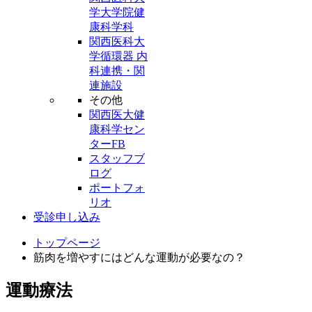
学大学院健
康科学科
関西医科大
学循環器 内
科連携・関
連施設
その他
関西医大健
康科学セン
ターFB
スタッフブ
ログ
ポートフォ
リオ
受診申し込み
トップページ
筋肉を増やすにはどんな運動が必要なの？
運動療法