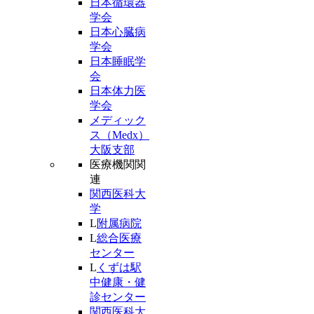
日本循環器
学会
日本心臓病
学会
日本睡眠学
会
日本体力医
学会
メディック
ス（Medx）
大阪支部
医療機関関
連
関西医科大
学
L
附属病院
L
総合医療
センター
L
くずは駅
中健康・健
診センター
関西医科大