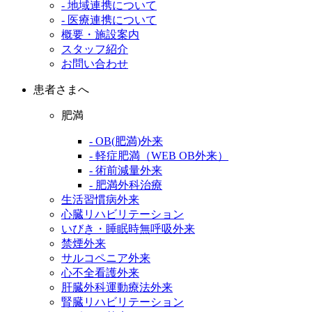
- 地域連携について
- 医療連携について
概要・施設案内
スタッフ紹介
お問い合わせ
患者さまへ
肥満
- OB(肥満)外来
- 軽症肥満（WEB OB外来）
- 術前減量外来
- 肥満外科治療
生活習慣病外来
心臓リハビリテーション
いびき・睡眠時無呼吸外来
禁煙外来
サルコペニア外来
心不全看護外来
肝臓外科運動療法外来
腎臓リハビリテーション