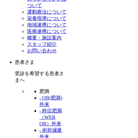
ついて
運動療法について
栄養指導について
地域連携について
医療連携について
概要・施設案内
スタッフ紹介
お問い合わせ
患者さま
受診を希望する患者さ
まへ
肥満
- OB(肥満)
外来
- 軽症肥満
（WEB
OB）外来
- 術前減量
外来